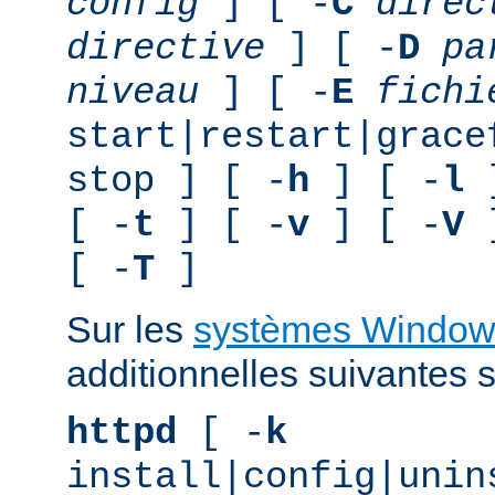
config
] [ -
C
direc
directive
] [ -
D
pa
niveau
] [ -
E
fichi
start|restart|grace
stop ] [ -
h
] [ -
l
]
[ -
t
] [ -
v
] [ -
V
]
[ -
T
]
Sur les
systèmes Window
additionnelles suivantes s
httpd
[ -
k
install|config|unin