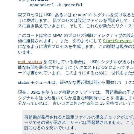
apache2ctl -k graceful
親プロセスは
あるいは
シグナルを受け取ると
USR1
graceful
うに
助言
します。 親プロセスは設定ファイルを再読込して、
スに置き換えていきます。 そして、これらが新たなリクエス
このコードは常に MPM のプロセス制御ディレクティブの
値に維持されます。。また、次のようにして
StartServers
になるように適宜プロセスを生成します。 この挙動は現在
います。
を 使用している場合は、
シグナルが送られ
mod_status
USR1
能な時間を最小にするように (リクエストは OS によって
ードは書かれています。 このようにするために、世代をま
status モジュールは、緩やかな再起動以前から開始して 
現在、
を使うログ移動スクリプトでは、 再起動前の子
USR1
シグナルを送った後いくらか適当な時間待つことを 提案しま
分かっていれば、 古いログに何かする前に 15 分待つという
再起動が発行されると設定ファイルの構文チェックがまず走
ージでその旨が示され、サーバは再起動されません。 こ
態になるのを防いでいます。