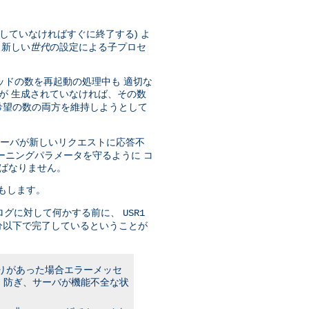
していなければすぐに終了する) よ
 新しい
世代
の設定による子プロセ
ッドの数を再起動の処理中も 適切な
が 生成されていなければ、その数
希望の数の両方を維持しようとして
サーバが新しいリクエストに応答不
ーニングパラメータを守るように コ
ばなりません。
もします。
ログに対して何かする前に、
USR1
分以下で完了しているということが
誤りがあった場合エラーメッセ
 防ぎ、サーバが機能不全な状