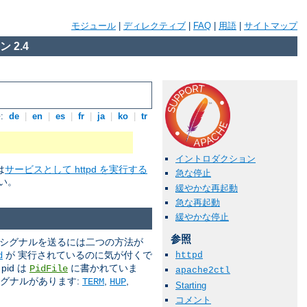
モジュール
|
ディレクティブ
|
FAQ
|
用語
|
サイトマップ
 2.4
:
de
|
en
|
es
|
fr
|
ja
|
ko
|
tr
イントロダクション
は
サービスとして httpd を実行する
急な停止
い。
緩やかな再起動
急な再起動
緩やかな停止
参照
 シグナルを送るには二つの方法が
が 実行されているのに気が付くで
d
httpd
id は
に書かれていま
PidFile
apache2ctl
シグナルがあります:
,
,
TERM
HUP
Starting
コメント