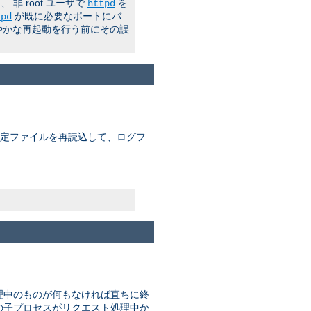
 root ユーザで
を
httpd
が既に必要なポートにバ
tpd
やかな再起動を行う前にその誤
 設定ファイルを再読込して、ログフ
理中のものが何もなければ直ちに終
はどの子プロセスがリクエスト処理中か