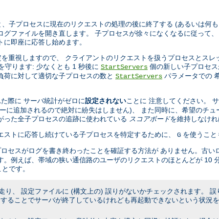
、子プロセスに現在のリクエストの処理の後に終了する (あるいは何も
ログファイルを開き直します。 子プロセスが徐々になくなるに従って、
トに即座に応答し始めます。
設定を重視しますので、 クライアントのリクエストを扱うプロセスとスレ
を守ります: 少なくとも 1 秒後に
個の新しい子プロセス
StartServers
の負荷に対して適切な子プロセスの数と
パラメータでの 
StartServers
た際に サーバ統計がゼロに
設定されない
ことに 注意してください。 
キューに追加されるので絶対に紛失はしません)、 また同時に、希望のチュ
たがった全子プロセスの追跡に使われている
スコアボード
を維持しなけれ
リクエストに応答し続けている子プロセスを特定するために、
を使うこと
G
プロセスがログを書き終わったことを確証する方法が ありません。古い
す。例えば、帯域の狭い通信路のユーザのリクエストのほとんどが 10 
ことです。
り、 設定ファイルに (構文上の) 誤りがないかチェックされます。 
うすることでサーバが終了しているけれども再起動できないという状況を