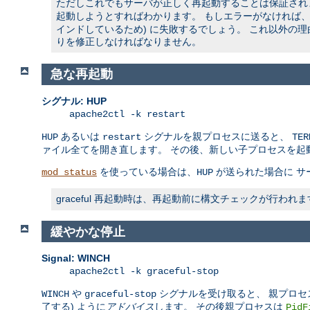
ただしこれでもサーバが正しく再起動することは保証されませ
起動しようとすればわかります。 もしエラーがなければ、ソ
インドしているため) に失敗するでしょう。 これ以外の
りを修正しなければなりません。
急な再起動
シグナル: HUP
apache2ctl -k restart
あるいは
シグナルを親プロセスに送ると、
HUP
restart
TER
ァイル全てを開き直します。 その後、新しい子プロセスを起
を使っている場合は、
が送られた場合に サ
mod_status
HUP
graceful 再起動時は、再起動前に構文チェックが行
緩やかな停止
Signal: WINCH
apache2ctl -k graceful-stop
や
シグナルを受け取ると、 親プロセ
WINCH
graceful-stop
了する) ように
アドバイス
します。 その後親プロセスは
PidF