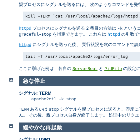
親プロセスにシグナルを送るには、 次のようなコマンドを発
kill -TERM `cat /usr/local/apache2/logs/httpd
プロセスにシグナルを送る 2 番目の方法は
というコ
httpd
-k
を指定できます。 これらは
の引数で
graceful-stop
httpd
にシグナルを送った後、 実行状況を次のコマンドで読
httpd
tail -f /usr/local/apache2/logs/error_log
ここに挙げた例は、各自の
と
の設定に
ServerRoot
PidFile
急な停止
シグナル: TERM
apache2ctl -k stop
あるいは
シグナルを親プロセスに送ると、即座に子プロ
TERM
stop
ん。 その後、親プロセス自身が終了します。 処理中のリク
緩やかな再起動
シグナル: USR1