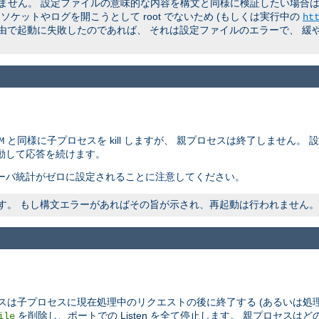
ん。 設定ファイルの意味的な内容を構文と同様に検証したい場合は、 非
ケットやログを開こうとして root でないため (もしくは実行中の
ht
理由で起動に失敗したのであれば、 それは設定ファイルのエラーで、 緩
と同様に子プロセスを kill しますが、 親プロセスは終了しません。
M
動して応答を続けます。
ーバ統計がゼロに設定されることに注意してください。
われます。 もし構文エラーがあればその旨が示され、再起動は行われません。
スは子プロセスに現在処理中のリクエストの後に終了する (あるいは処
を削除し、ポートでの Listen を全て停止します。 親プロセス
ile