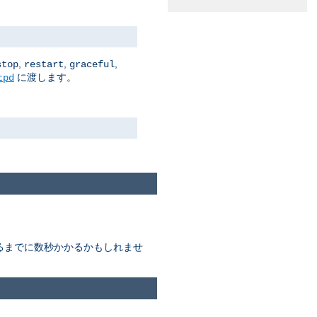
,
,
,
stop
restart
graceful
に渡します。
tpd
終わるまでに数秒かかるかもしれませ