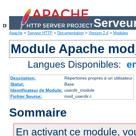
Serveu
Apache
>
Serveur HTTP
>
Documentation
>
Version 2.4
>
Modules
Module Apache mod
Langues Disponibles:
e
Description:
Répertoires propres à un utilisateur
Statut:
Base
Identificateur de Module:
userdir_module
Fichier Source:
mod_userdir.c
Sommaire
En activant ce module, vo