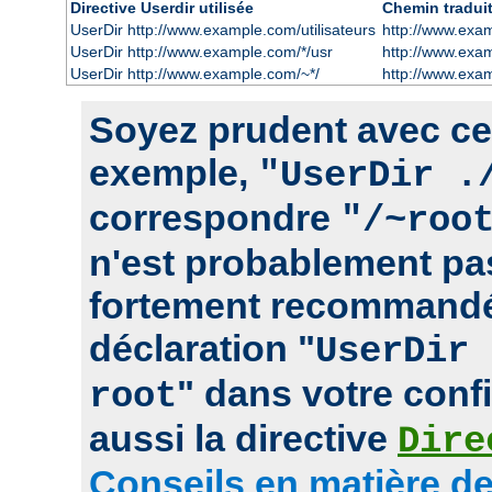
Directive Userdir utilisée
Chemin tradui
UserDir http://www.example.com/utilisateurs
http://www.exam
UserDir http://www.example.com/*/usr
http://www.exa
UserDir http://www.example.com/~*/
http://www.exa
Soyez prudent avec cett
exemple,
"UserDir .
correspondre
"/~roo
n'est probablement pas
fortement recommandé
déclaration "
UserDir 
" dans votre confi
root
aussi la directive
Dire
Conseils en matière de