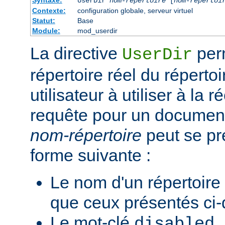
Syntaxe:
UserDir
nom-répertoire
[
nom-répertoi
Contexte:
configuration globale, serveur virtuel
Statut:
Base
Module:
mod_userdir
La directive
perm
UserDir
répertoire réel du réperto
utilisateur à utiliser à la 
requête pour un document 
nom-répertoire
peut se pr
forme suivante :
Le nom d'un répertoire
que ceux présentés ci
Le mot-clé
.
disabled