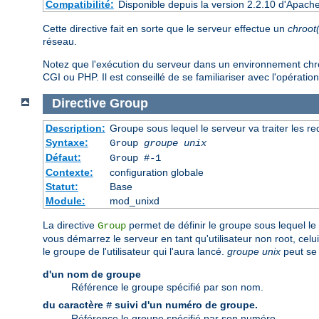
Compatibilité:
Disponible depuis la version 2.2.10 d'Apach
Cette directive fait en sorte que le serveur effectue un
chroot
réseau.
Notez que l'exécution du serveur dans un environnement chroot 
CGI ou PHP. Il est conseillé de se familiariser avec l'opération
Directive
Group
Description:
Groupe sous lequel le serveur va traiter les r
Syntaxe:
Group
groupe unix
Défaut:
Group #-1
Contexte:
configuration globale
Statut:
Base
Module:
mod_unixd
La directive
permet de définir le groupe sous lequel le s
Group
vous démarrez le serveur en tant qu'utilisateur non root, cel
le groupe de l'utilisateur qui l'aura lancé.
groupe unix
peut se 
d'un nom de groupe
Référence le groupe spécifié par son nom.
du caractère
suivi d'un numéro de groupe.
#
Référence le groupe spécifié par son numéro.