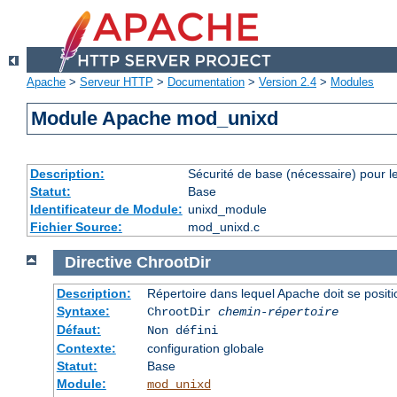
Apache
>
Serveur HTTP
>
Documentation
>
Version 2.4
>
Modules
Module Apache mod_unixd
Description:
Sécurité de base (nécessaire) pour le
Statut:
Base
Identificateur de Module:
unixd_module
Fichier Source:
mod_unixd.c
Directive
ChrootDir
Description:
Répertoire dans lequel Apache doit se posit
Syntaxe:
ChrootDir
chemin-répertoire
Défaut:
Non défini
Contexte:
configuration globale
Statut:
Base
Module:
mod_unixd