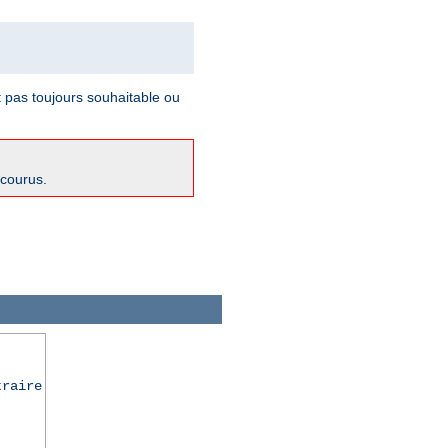
t pas toujours souhaitable ou
ncourus.
traire