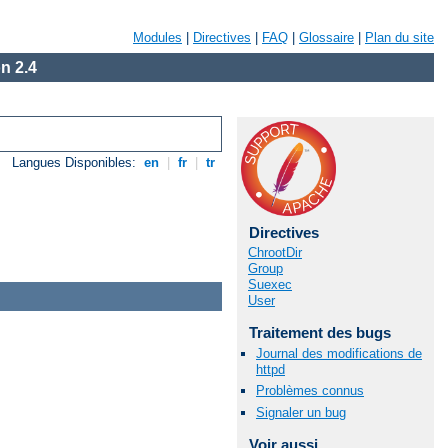
Modules
|
Directives
|
FAQ
|
Glossaire
|
Plan du site
n 2.4
Langues Disponibles:
en
|
fr
|
tr
Directives
ChrootDir
Group
Suexec
User
Traitement des bugs
Journal des modifications de
httpd
Problèmes connus
Signaler un bug
Voir aussi