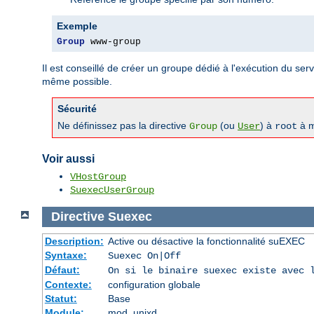
Exemple
Group
 www-group
Il est conseillé de créer un groupe dédié à l'exécution du serve
même possible.
Sécurité
Ne définissez pas la directive
(ou
) à
à m
Group
User
root
Voir aussi
VHostGroup
SuexecUserGroup
Directive
Suexec
Description:
Active ou désactive la fonctionnalité suEXEC
Syntaxe:
Suexec On|Off
Défaut:
On si le binaire suexec existe avec 
Contexte:
configuration globale
Statut:
Base
Module:
mod_unixd